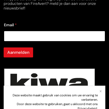
producten van FireAvert? meld je dan aan voor onze
nieuwsbrief!
E
E
Email
*
m
m
a
a
i
i
l
l
E
m
Aanmelden
a
i
l
E
m
a
i
l
Deze website maakt gebruik van cookies om uw ervaring te
verbeteren.
Door deze website te gebruiken, gaat u akkoord met ons
Privacybeleid
.